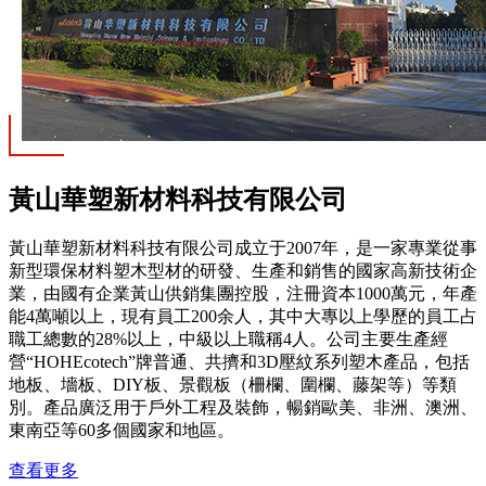
黃山華塑新材料科技有限公司
黃山華塑新材料科技有限公司成立于2007年，是一家專業從事
新型環保材料塑木型材的研發、生產和銷售的國家高新技術企
業，由國有企業黃山供銷集團控股，注冊資本1000萬元，年產
能4萬噸以上，現有員工200余人，其中大專以上學歷的員工占
職工總數的28%以上，中級以上職稱4人。公司主要生產經
營“HOHEcotech”牌普通、共擠和3D壓紋系列塑木產品，包括
地板、墻板、DIY板、景觀板（柵欄、圍欄、藤架等）等類
別。產品廣泛用于戶外工程及裝飾，暢銷歐美、非洲、澳洲、
東南亞等60多個國家和地區。
查看更多