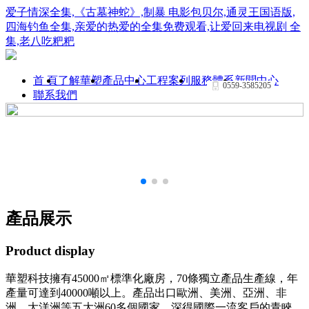
爱子情深全集,《古墓神蛇》,制暴 电影包贝尔,通灵王国语版,
四海钓鱼全集,亲爱的热爱的全集免费观看,让爱回来电视剧 全
集,老八吃粑粑
首 頁
了解華塑
產品中心
工程案列
服務體系
新聞中心
0559-3585205
聯系我們
產品
展示
Product display
華塑科技擁有45000㎡標準化廠房，70條獨立產品生產線，年
產量可達到40000噸以上。產品出口歐洲、美洲、亞洲、非
洲、大洋洲等五大洲60多個國家，深得國際一流客戶的青睞，