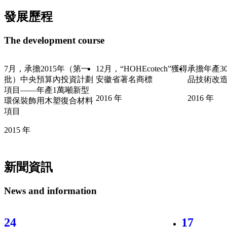
發展歷程
The development course
第一
12月，“HOHEcotech”獲得
承擔年產30000噸木塑產
12月
資計劃
安徽省著名商標
品技術改造項目
被認定
新型
術中心
2016
年
2016
年
合材料
2017
新聞
資訊
News and information
17
06