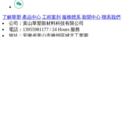
了解華塑
產品中心
工程案列
服務體系
新聞中心
聯系我們
公司：黃山華塑新材料科技有限公司
電話：13955981177 / 24 Hours 服務
地址：安徽省黃山市徽州區城北工業園
皖ICP備16009803號-1
皖公網安備: 34100402000160
號
技術支持：
黃山智慧城市科技