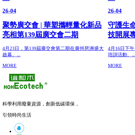
26-04
26-
化新品
守護生命 “救”在身邊 ——華塑科
緬
技開展專題急救培訓
-
琶洲盛大
4月16日下午，華塑科技組織開展了一場專題急救
4月
培訓活動。...
園，
MORE
MO
科學利用廢棄資源，創新低碳環保，
引領時尚生活